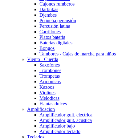
Cajones rumberos
Darbukas
Djembes
Pequeña percusión
Percusión latina
Carrillones
Platos bateria
Baterias digitales
Bongos
Tambores - Cajas de marcha para niños
Viento - Cuerda
Saxofones
Trombones
Trompetas
Armonicas
Kazoos
Violines
Melodicas
Flautas dulces
Amplificacion
Amplificador guit. electrica
Amplificador guit. acustica
Amplificador bajo
Amplificador teclado
Teclados