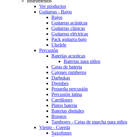
Instrumentos
Ver productos
Guitarras - Bajos
Bajos
Guitarras acústicas
Guitarras clásicas
Guitarras eléctricas
Pack guitarra-bajo
Ukelele
Percusión
Baterías acusticas
Baterias para niños
Cajas de bateria
Cajones rumberos
Darbukas
Djembes
Pequeña percusión
Percusión latina
Carrillones
Platos bateria
Baterias digitales
Bongos
Tambores - Cajas de marcha para niños
Viento - Cuerda
Saxofones