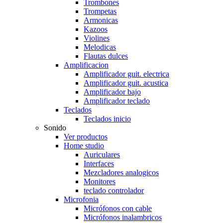
Trombones
Trompetas
Armonicas
Kazoos
Violines
Melodicas
Flautas dulces
Amplificacion
Amplificador guit. electrica
Amplificador guit. acustica
Amplificador bajo
Amplificador teclado
Teclados
Teclados inicio
Sonido
Ver productos
Home studio
Auriculares
Interfaces
Mezcladores analogicos
Monitores
teclado controlador
Microfonia
Micrófonos con cable
Micrófonos inalambricos