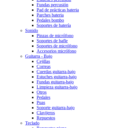
Fundas percusión
Pad de prácticas bateria
Parches bateria
Pedales bombo
Soportes de batería
Sonido
Pinzas de micrófono
Soportes de bafle
Soportes de micrófono
Accesorios micrófono
Guitarra - Bajo
Cejillas
Correas
Cuerdas guitarra-bajo
Estuches guitarra-bajo
Fundas guitarra-bajo
Limpieza guitarra-bajo
Otros
Pedales
Puas
Soporte guitarra-bajo
Clavijeros
Repuestos
Teclado