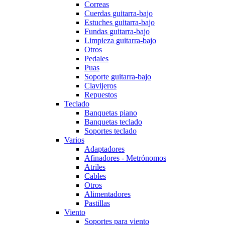
Correas
Cuerdas guitarra-bajo
Estuches guitarra-bajo
Fundas guitarra-bajo
Limpieza guitarra-bajo
Otros
Pedales
Puas
Soporte guitarra-bajo
Clavijeros
Repuestos
Teclado
Banquetas piano
Banquetas teclado
Soportes teclado
Varios
Adaptadores
Afinadores - Metrónomos
Atriles
Cables
Otros
Alimentadores
Pastillas
Viento
Soportes para viento