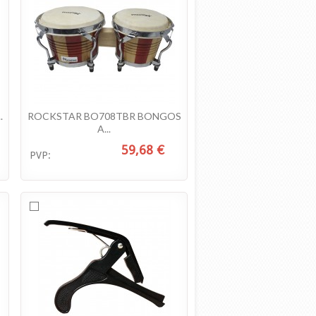
.
ROCKSTAR BO708TBR BONGOS
A...
59,68 €
PVP: