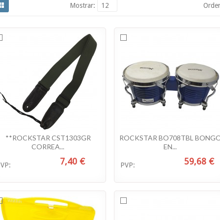
Mostrar:
12
Orde
**ROCKSTAR CST1303GR
ROCKSTAR BO708TBL BONG
CORREA...
EN...
7,40 €
59,68 €
VP:
PVP: