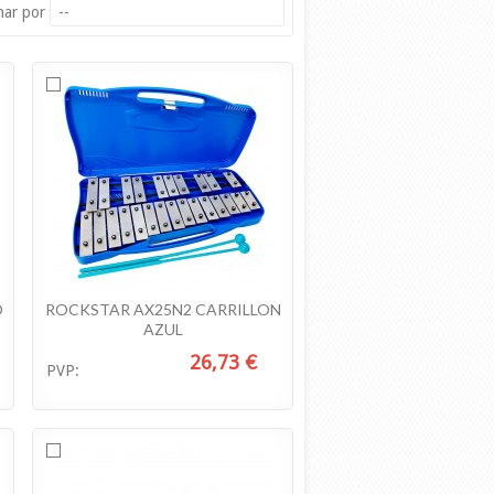
nar por
--
O
ROCKSTAR AX25N2 CARRILLON
AZUL
26,73 €
PVP: