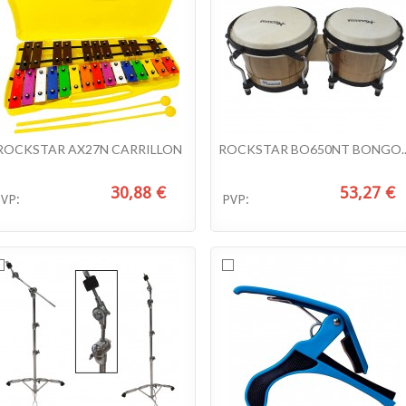
ROCKSTAR AX27N CARRILLON
ROCKSTAR BO650NT BONGO..
30,88 €
53,27 €
VP:
PVP: