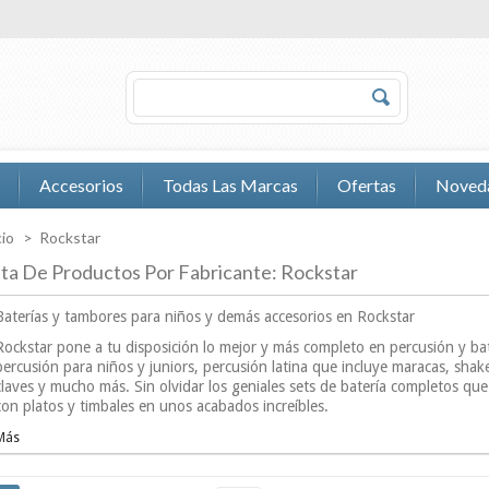
Accesorios
Todas Las Marcas
Ofertas
Noved
cio
>
Rockstar
sta De Productos Por Fabricante: Rockstar
Baterías y tambores para niños y demás accesorios en Rockstar
Rockstar pone a tu disposición lo mejor y más completo en percusión y bat
percusión para niños y juniors, percusión latina que incluye maracas, sha
claves y mucho más. Sin olvidar los geniales sets de batería completos qu
con platos y timbales en unos acabados increíbles.
Más