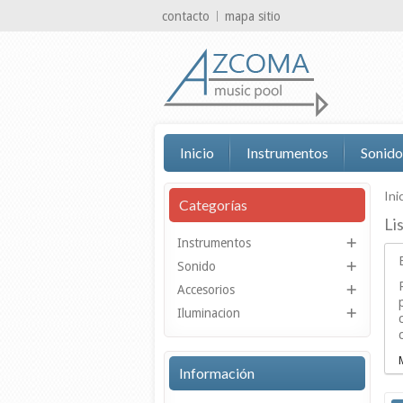
contacto
mapa sitio
Inicio
Instrumentos
Sonido
Ini
Categorías
Li
Instrumentos
Sonido
Accesorios
Iluminacion
Información