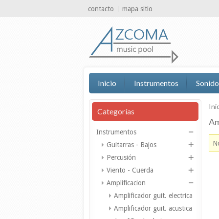
contacto
mapa sitio
Inicio
Instrumentos
Sonido
Ini
Categorías
Am
Instrumentos
No
Guitarras - Bajos
Percusión
Viento - Cuerda
Amplificacion
Amplificador guit. electrica
Amplificador guit. acustica