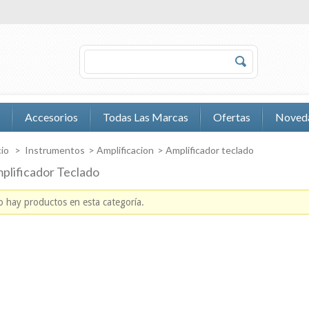
Accesorios
Todas Las Marcas
Ofertas
Noved
cio
>
Instrumentos
>
Amplificacion
>
Amplificador teclado
plificador Teclado
 hay productos en esta categoría.